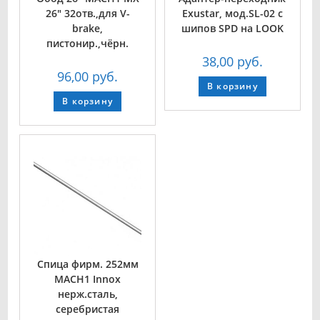
26″ 32отв.,для V-
Exustar, мод.SL-02 с
brake,
шипов SPD на LOOK
пистонир.,чёрн.
38,00
руб.
96,00
руб.
В корзину
В корзину
Спица фирм. 252мм
MACH1 Innox
нерж.сталь,
серебристая