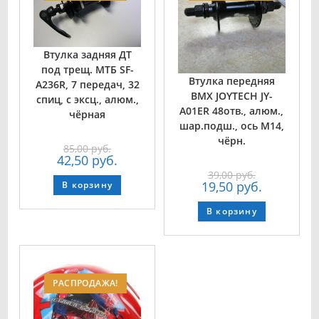
Втулка задняя ДТ
под трещ. МТБ SF-
Втулка передняя
A236R, 7 передач, 32
BMX JOYTECH JY-
спиц, с эксц., алюм.,
A01ER 48отв., алюм.,
чёрная
шар.подш., ось М14,
чёрн.
85,00
руб.
42,50
руб.
39,00
руб.
19,50
руб.
В корзину
В корзину
РАСПРОДАЖА!